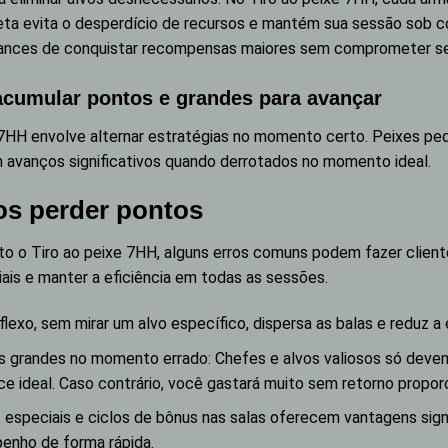
rreta evita o desperdício de recursos e mantém sua sessão sob 
chances de conquistar recompensas maiores sem comprometer se
acumular pontos e grandes para avançar
 7HH envolve alternar estratégias no momento certo. Peixes p
 avanços significativos quando derrotados no momento ideal.
s perder pontos
o o Tiro ao peixe 7HH, alguns erros comuns podem fazer clien
iais e manter a eficiência em todas as sessões.
flexo, sem mirar um alvo específico, dispersa as balas e reduz a 
s grandes no momento errado: Chefes e alvos valiosos só dev
nce ideal. Caso contrário, você gastará muito sem retorno proporc
 especiais e ciclos de bônus nas salas oferecem vantagens signif
enho de forma rápida.