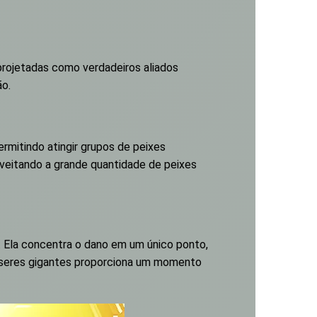
 projetadas como verdadeiros aliados
ão.
rmitindo atingir grupos de peixes
oveitando a grande quantidade de peixes
l. Ela concentra o dano em um único ponto,
do seres gigantes proporciona um momento