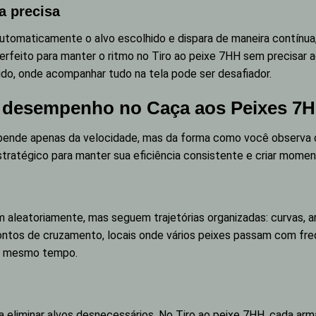
a precisa
utomaticamente o alvo escolhido e dispara de maneira contínua
erfeito para manter o ritmo no Tiro ao peixe 7HH sem precisar 
ido, onde acompanhar tudo na tela pode ser desafiador.
u desempenho no Caça aos Peixes 7
epende apenas da velocidade, mas da forma como você observa o
tratégico para manter sua eficiência consistente e criar mome
aleatoriamente, mas seguem trajetórias organizadas: curvas, a
pontos de cruzamento, locais onde vários peixes passam com fr
ao mesmo tempo.
 eliminar alvos desnecessários. No Tiro ao peixe 7HH, cada ar