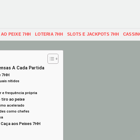
 AO PEIXE 7HH
LOTERIA 7HH
SLOTS E JACKPOTS 7HH
CASSIN
ensas A Cada Partida
e 7HH
uais nítidos
r e frequência própria
tiro ao peixe
itmo acelerado
andes como chefes
sa
 Caça aos Peixes 7HH