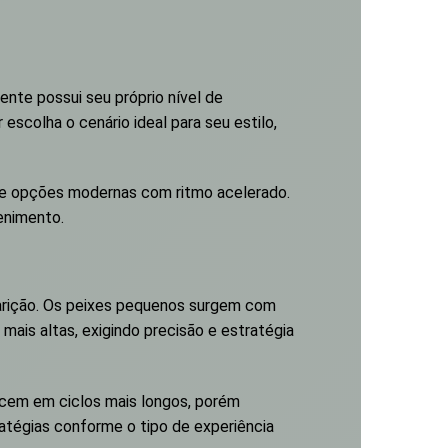
ente possui seu próprio nível de
escolha o cenário ideal para seu estilo,
m de opções modernas com ritmo acelerado.
enimento.
parição. Os peixes pequenos surgem com
mais altas, exigindo precisão e estratégia
recem em ciclos mais longos, porém
tratégias conforme o tipo de experiência