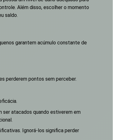
controle. Além disso, escolher o momento
u saldo.
equenos garantem acúmulo constante de
tes perderem pontos sem perceber.
eficácia.
em ser atacados quando estiverem em
ional.
icativas. Ignorá-los significa perder