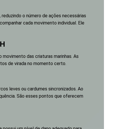
, reduzindo o número de ações necessárias
acompanhar cada movimento individual. Ele
HH
 movimento das criaturas marinhas. As
ntos de virada no momento certo.
rcos leves ou cardumes sincronizados. Ao
equência. São esses pontos que oferecem
ma possui um nível de dano adequado para