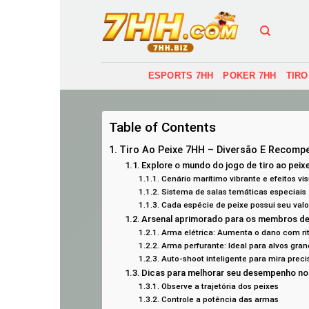
Skip
to
content
ESPORTS 7HH
POKER 7HH
TIRO
Table of Contents
Tiro Ao Peixe 7HH – Diversão E Recomp
Explore o mundo do jogo de tiro ao peix
Cenário marítimo vibrante e efeitos vis
Sistema de salas temáticas especiais
Cada espécie de peixe possui seu valo
Arsenal aprimorado para os membros de 
Arma elétrica: Aumenta o dano com r
Arma perfurante: Ideal para alvos gr
Auto-shoot inteligente para mira preci
Dicas para melhorar seu desempenho no
Observe a trajetória dos peixes
Controle a potência das armas