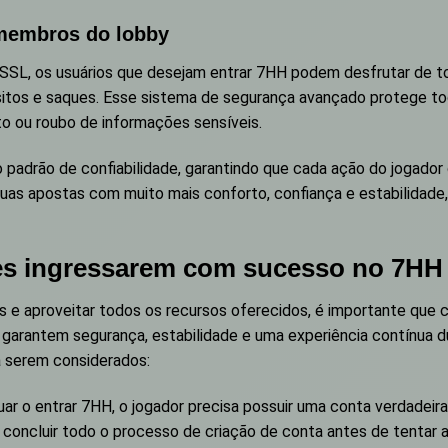
 membros do lobby
SSL, os usuários que desejam entrar 7HH podem desfrutar de tota
ósitos e saques. Esse sistema de segurança avançado protege t
nto ou roubo de informações sensíveis.
 padrão de confiabilidade, garantindo que cada ação do jogador
as apostas com muito mais conforto, confiança e estabilidade
tes ingressarem com sucesso no 7HH
 e aproveitar todos os recursos oferecidos, é importante que ca
s garantem segurança, estabilidade e uma experiência contínua 
a serem considerados:
tuar o entrar 7HH, o jogador precisa possuir uma conta verdadeir
 concluir todo o processo de criação de conta antes de tentar a