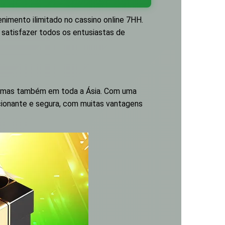
imento ilimitado no cassino online 7HH.
satisfazer todos os entusiastas de
me, mas também em toda a Ásia. Com uma
cionante e segura, com muitas vantagens