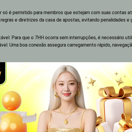
r só é permitido para membros que estejam com suas contas ati
s regras e diretrizes da casa de apostas, evitando penalidades e
tável: Para que o 7HH ocorra sem interrupções, é necessário uti
vel. Uma boa conexão assegura carregamento rápido, navegação 