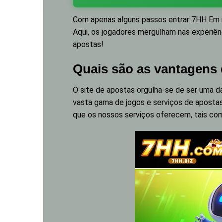
Com apenas alguns passos
entrar 7HH
Em r
Aqui, os jogadores mergulham nas experiê
apostas!
Quais são as vantagens 
O site de apostas orgulha-se de ser uma 
vasta gama de jogos e serviços de aposta
que os nossos serviços oferecem, tais co