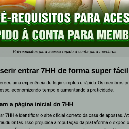
Pré-requisitos para acesso rápido à conta para membros
serir entrar 7HH de forma super fácil
ferece uma experiência de login simples e rápida. Os membros p
cesso, economizando tempo e aumentando a praticidade.
am a página inicial do 7HH
ar 7HH é identificar o site oficial correto da casa de apostas. 
fraudulentas. Isso prejudica a reputação da plataforma e expõe o