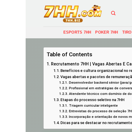
Skip
to
content
ESPORTS 7HH
POKER 7HH
TIRO
Table of Contents
Recrutamento 7HH | Vagas Abertas E Ca
Benefícios e cultura organizacional no
Vagas abertas e pacotes de remuneraç
Desenvolvedor backend sênior (java/g
Profissional em estratégias de convers
Atendente técnico com domínio de do
Etapas do processo seletivo na 7HH
Triagem curricular inteligente
Entrevistas do processo de seleção 7
Incorporação e orientação de novos 
Dicas para se destacar no recrutament