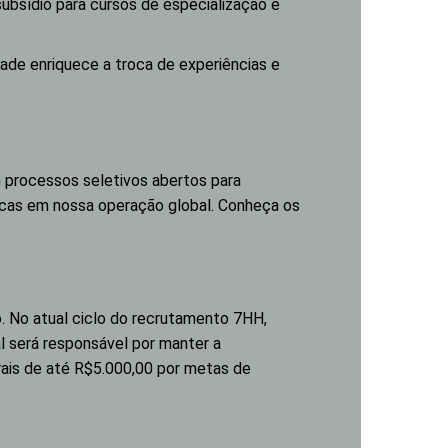
ubsídio para cursos de especialização e
dade enriquece a troca de experiências e
 processos seletivos abertos para
ticas em nossa operação global. Conheça os
. No atual ciclo do recrutamento 7HH,
l será responsável por manter a
trais de até R$5.000,00 por metas de