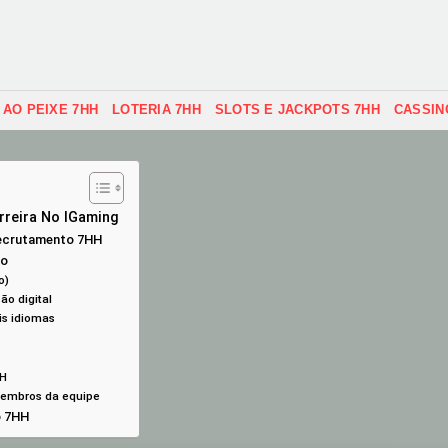
 AO PEIXE 7HH
LOTERIA 7HH
SLOTS E JACKPOTS 7HH
CASSIN
rreira No IGaming
 recrutamento 7HH
ão
o)
ão digital
is idiomas
HH
membros da equipe
o 7HH