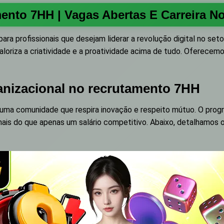
ento 7HH | Vagas Abertas E Carreira N
para profissionais que desejam liderar a revolução digital no se
loriza a criatividade e a proatividade acima de tudo. Oferecem
ganizacional no recrutamento 7HH
de uma comunidade que respira inovação e respeito mútuo. O pr
mais do que apenas um salário competitivo. Abaixo, detalhamos 